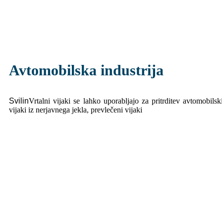
Avtomobilska industrija
S
vilin
Vrtalni vijaki se lahko uporabljajo za pritrditev avtomobils
vijaki iz nerjavnega jekla, prevlečeni vijaki