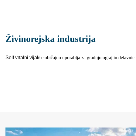
Živinorejska industrija
S
elf vrtalni vijak
se običajno uporablja za gradnjo ograj in delavnic v