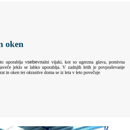
in oken
sto uporablja v
sebe
vrtalni vijaki, kot so ugrezna glava, pomivna
rjaveče jeklo se lahko uporablja. V zadnjih letih je povpraševanje
vrat in oken ter okrasitve doma se iz leta v leto povečuje