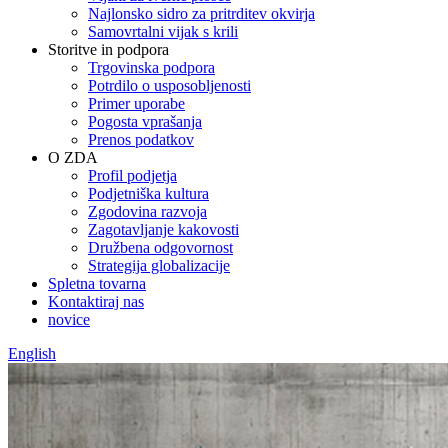
Najlonsko sidro za pritrditev okvirja
Samovrtalni vijak s krili
Storitve in podpora
Trgovinska podpora
Potrdilo o usposobljenosti
Primer uporabe
Pogosta vprašanja
Prenos podatkov
O ZDA
Profil podjetja
Podjetniška kultura
Zgodovina razvoja
Zagotavljanje kakovosti
Družbena odgovornost
Strategija globalizacije
Spletna tovarna
Kontaktiraj nas
novice
English