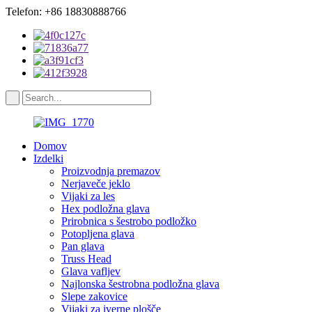
Telefon: +86 18830888766
Domov
Izdelki
Proizvodnja premazov
Nerjaveče jeklo
Vijaki za les
Hex podložna glava
Prirobnica s šestrobo podložko
Potopljena glava
Pan glava
Truss Head
Glava vafljev
Najlonska šestrobna podložna glava
Slepe zakovice
Vijaki za iverne plošče