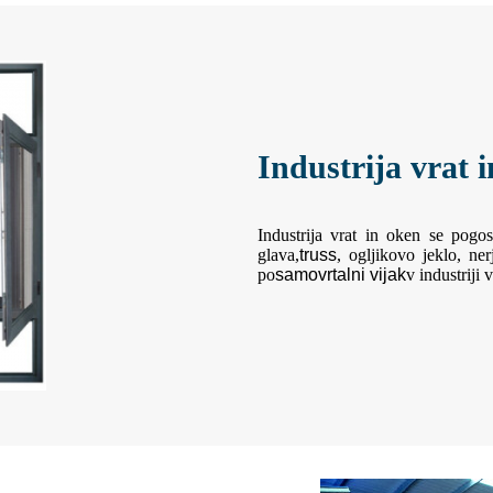
Industrija vrat 
Industrija vrat in oken se pogo
glava,
truss
, ogljikovo jeklo, ne
po
samovrtalni vijak
v industriji 