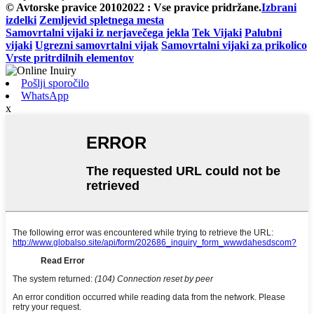
© Avtorske pravice 20102022 : Vse pravice pridržane.
Izbrani
izdelki
Zemljevid spletnega mesta
Samovrtalni vijaki iz nerjavečega jekla
Tek Vijaki
Palubni
vijaki
Ugrezni samovrtalni vijak
Samovrtalni vijaki za prikolico
Vrste pritrdilnih elementov
Pošlji sporočilo
WhatsApp
x