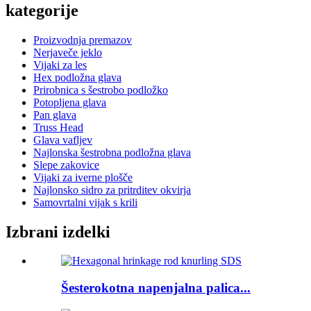
kategorije
Proizvodnja premazov
Nerjaveče jeklo
Vijaki za les
Hex podložna glava
Prirobnica s šestrobo podložko
Potopljena glava
Pan glava
Truss Head
Glava vafljev
Najlonska šestrobna podložna glava
Slepe zakovice
Vijaki za iverne plošče
Najlonsko sidro za pritrditev okvirja
Samovrtalni vijak s krili
Izbrani izdelki
Šesterokotna napenjalna palica...