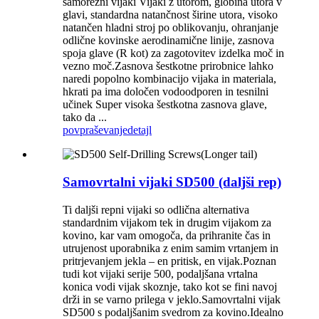
samorezni vijaki Vijaki z utorom, globina utora v
glavi, standardna natančnost širine utora, visoko
natančen hladni stroj po oblikovanju, ohranjanje
odlične kovinske aerodinamične linije, zasnova
spoja glave (R kot) za zagotovitev izdelka moč in
vezno moč.Zasnova šestkotne prirobnice lahko
naredi popolno kombinacijo vijaka in materiala,
hkrati pa ima določen vodoodporen in tesnilni
učinek Super visoka šestkotna zasnova glave,
tako da ...
povpraševanje
detajl
Samovrtalni vijaki SD500 (daljši rep)
Ti daljši repni vijaki so odlična alternativa
standardnim vijakom tek in drugim vijakom za
kovino, kar vam omogoča, da prihranite čas in
utrujenost uporabnika z enim samim vrtanjem in
pritrjevanjem jekla – en pritisk, en vijak.Poznan
tudi kot vijaki serije 500, podaljšana vrtalna
konica vodi vijak skoznje, tako kot se fini navoj
drži in se varno prilega v jeklo.Samovrtalni vijak
SD500 s podaljšanim svedrom za kovino.Idealno