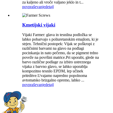
za kaljeno ali vroče valjano jeklo in t...
povpraševanje
detajl
Kmetijski vijaki
Vijaki Farmer: glava in tesnilna podložka se
lahko pobarvajo s poliuretanskim emajlom, ki je
strjen. Tehnični postopek: Vijak se poškropi z
različnimi barvami na glavo na podlagi
pocinkanja in nato pečemo, da se pigment trdno
poveže na površini matrice.Pri uporabi, glede na
barvo različne podlage za izbiro ustreznega
vijaka z barvno glavo, se lahko uporablja
kompozitno tesnilo EPDM, lep učinek
pritrditve.Uvajamo napredno popolnoma
avtomatsko brizgalno opremo, lahko ...
povpraševanje
detajl