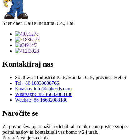
ShenZhen DaHe Industrial Co., Ltd.
Kontaktiraj nas
Southwest Industrial Park, Handan City, provinca Hebei
Tel:
+86 18830888766
E-naslov:
info@dahesds.com
Whatsapp:
+86 16682088180
Wechat:
+86 16682088180
Naročite se
Za povpraševanje o naših izdelkih ali ceniku nam pustite svoj e-
poštni naslov in kontaktirali vas bomo v 24 urah.
Povpraševanje za cenik