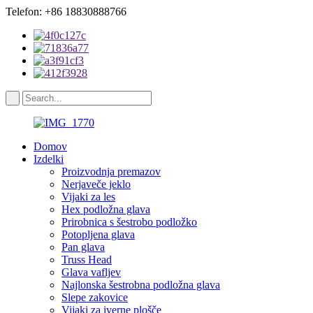
Telefon: +86 18830888766
Domov
Izdelki
Proizvodnja premazov
Nerjaveče jeklo
Vijaki za les
Hex podložna glava
Prirobnica s šestrobo podložko
Potopljena glava
Pan glava
Truss Head
Glava vafljev
Najlonska šestrobna podložna glava
Slepe zakovice
Vijaki za iverne plošče