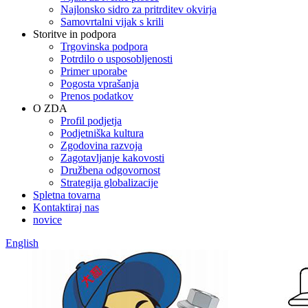
Najlonsko sidro za pritrditev okvirja
Samovrtalni vijak s krili
Storitve in podpora
Trgovinska podpora
Potrdilo o usposobljenosti
Primer uporabe
Pogosta vprašanja
Prenos podatkov
O ZDA
Profil podjetja
Podjetniška kultura
Zgodovina razvoja
Zagotavljanje kakovosti
Družbena odgovornost
Strategija globalizacije
Spletna tovarna
Kontaktiraj nas
novice
English