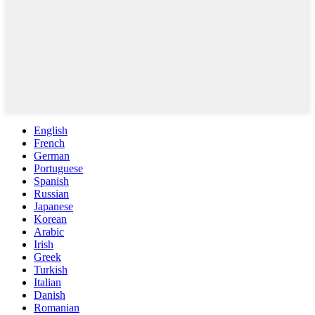
English
French
German
Portuguese
Spanish
Russian
Japanese
Korean
Arabic
Irish
Greek
Turkish
Italian
Danish
Romanian