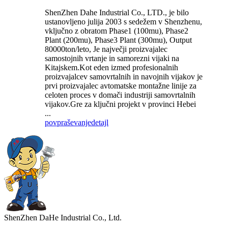
ShenZhen Dahe Industrial Co., LTD., je bilo
ustanovljeno julija 2003 s sedežem v Shenzhenu,
vključno z obratom Phase1 (100mu), Phase2
Plant (200mu), Phase3 Plant (300mu), Output
80000ton/leto, Je največji proizvajalec
samostojnih vrtanje in samorezni vijaki na
Kitajskem.Kot eden izmed profesionalnih
proizvajalcev samovrtalnih in navojnih vijakov je
prvi proizvajalec avtomatske montažne linije za
celoten proces v domači industriji samovrtalnih
vijakov.Gre za ključni projekt v provinci Hebei
...
povpraševanje
detajl
ShenZhen DaHe Industrial Co., Ltd.