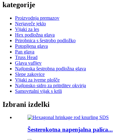
kategorije
Proizvodnja premazov
Nerjaveče jeklo
Vijaki za les
Hex podložna glava
Prirobnica s šestrobo podložko
Potopljena glava
Pan glava
Truss Head
Glava vafljev
Najlonska šestrobna podložna glava
Slepe zakovice
Vijaki za iverne plošče
Najlonsko sidro za pritrditev okvirja
Samovrtalni vijak s krili
Izbrani izdelki
Šesterokotna napenjalna palica...