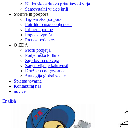
Najlonsko sidro za pritrditev okvirja
Samovrtalni vijak s krili
Storitve in podpora
Trgovinska podpora
Potrdilo o usposobljenosti
Primer uporabe
Pogosta vprašanja
Prenos podatkov
O ZDA
Profil podjetja
Podjetniška kultura
Zgodovina razvoja
Zagotavljanje kakovosti
Družbena odgovornost
Strategija globalizacije
Spletna tovarna
Kontaktiraj nas
novice
English