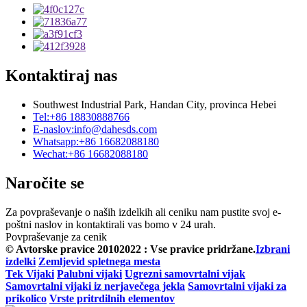
Kontaktiraj nas
Southwest Industrial Park, Handan City, provinca Hebei
Tel:
+86 18830888766
E-naslov:
info@dahesds.com
Whatsapp:
+86 16682088180
Wechat:
+86 16682088180
Naročite se
Za povpraševanje o naših izdelkih ali ceniku nam pustite svoj e-
poštni naslov in kontaktirali vas bomo v 24 urah.
Povpraševanje za cenik
© Avtorske pravice 20102022 : Vse pravice pridržane.
Izbrani
izdelki
Zemljevid spletnega mesta
Tek Vijaki
Palubni vijaki
Ugrezni samovrtalni vijak
Samovrtalni vijaki iz nerjavečega jekla
Samovrtalni vijaki za
prikolico
Vrste pritrdilnih elementov