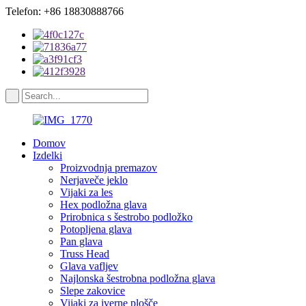
Telefon: +86 18830888766
Domov
Izdelki
Proizvodnja premazov
Nerjaveče jeklo
Vijaki za les
Hex podložna glava
Prirobnica s šestrobo podložko
Potopljena glava
Pan glava
Truss Head
Glava vafljev
Najlonska šestrobna podložna glava
Slepe zakovice
Vijaki za iverne plošče