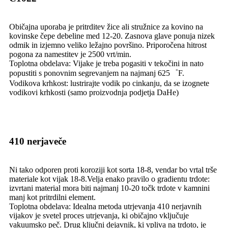
Običajna uporaba je pritrditev žice ali stružnice za kovino na
kovinske čepe debeline med 12-20. Zasnova glave ponuja nizek
odmik in izjemno veliko ležajno površino. Priporočena hitrost
pogona za namestitev je 2500 vrt/min.
Toplotna obdelava: Vijake je treba pogasiti v tekočini in nato
popustiti s ponovnim segrevanjem na najmanj 625゜F.
Vodikova krhkost: lustrirajte vodik po cinkanju, da se izognete
vodikovi krhkosti (samo proizvodnja podjetja DaHe)
410 nerjaveče
Ni tako odporen proti koroziji kot sorta 18-8, vendar bo vrtal trše
materiale kot vijak 18-8.Velja enako pravilo o gradientu trdote:
izvrtani material mora biti najmanj 10-20 točk trdote v kamnini
manj kot pritrdilni element.
Toplotna obdelava: Idealna metoda utrjevanja 410 nerjavnih
vijakov je svetel proces utrjevanja, ki običajno vključuje
vakuumsko peč. Drug ključni dejavnik, ki vpliva na trdoto, je