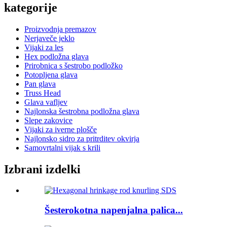
kategorije
Proizvodnja premazov
Nerjaveče jeklo
Vijaki za les
Hex podložna glava
Prirobnica s šestrobo podložko
Potopljena glava
Pan glava
Truss Head
Glava vafljev
Najlonska šestrobna podložna glava
Slepe zakovice
Vijaki za iverne plošče
Najlonsko sidro za pritrditev okvirja
Samovrtalni vijak s krili
Izbrani izdelki
Šesterokotna napenjalna palica...