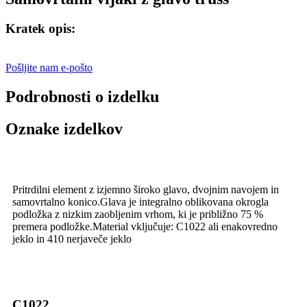
Kratek opis:
Pošljite nam e-pošto
Podrobnosti o izdelku
Oznake izdelkov
Pritrdilni element z izjemno široko glavo, dvojnim navojem in
samovrtalno konico.Glava je integralno oblikovana okrogla
podložka z nizkim zaobljenim vrhom, ki je približno 75 %
premera podložke.Material vključuje: C1022 ali enakovredno
jeklo in 410 nerjaveče jeklo
C1022