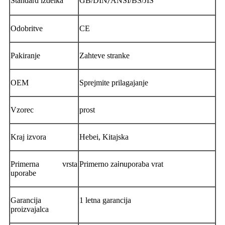
Standard izdelka
GB/DIN
ANSI/BS/JIS
/
Odobritve
CE
Pakiranje
Zahteve stranke
OEM
Sprejmite prilagajanje
Vzorec
prost
Kraj izvora
Hebei, Kitajska
Primerna vrsta
Primerno za
uporaba vrat
in
uporabe
Garancija
1 letna garancija
proizvajalca