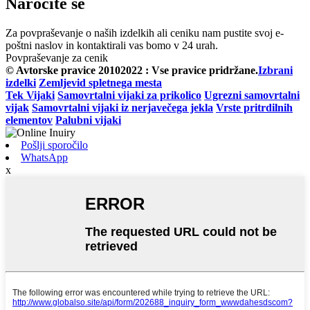
Naročite se
Za povpraševanje o naših izdelkih ali ceniku nam pustite svoj e-
poštni naslov in kontaktirali vas bomo v 24 urah.
Povpraševanje za cenik
© Avtorske pravice 20102022 : Vse pravice pridržane.
Izbrani
izdelki
Zemljevid spletnega mesta
Tek Vijaki
Samovrtalni vijaki za prikolico
Ugrezni samovrtalni
vijak
Samovrtalni vijaki iz nerjavečega jekla
Vrste pritrdilnih
elementov
Palubni vijaki
Pošlji sporočilo
WhatsApp
x