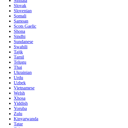
Sinhala
Slovak
Slovenian
Somali
Samoan
Scots Gaelic
Shona
Sindhi
Sundanese
Swahili
Tajik
Tamil
Telugu
Thai
Ukrainian
Urdu
Uzbek
Vietnamese
Welsh
Xhosa
Yiddish
Yoruba
Zulu
Kinyarwanda
Tatar