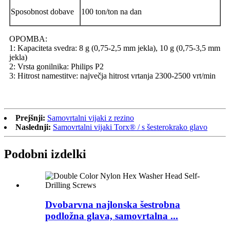
Sposobnost dobave
100 ton/ton na dan
OPOMBA:
1: Kapaciteta svedra: 8 g (0,75-2,5 mm jekla), 10 g (0,75-3,5 mm
jekla)
2: Vrsta gonilnika: Philips P2
3: Hitrost namestitve: največja hitrost vrtanja 2300-2500 vrt/min
Prejšnji:
Samovrtalni vijaki z rezino
Naslednji:
Samovrtalni vijaki Torx® / s šesterokrako glavo
Podobni izdelki
Dvobarvna najlonska šestrobna
podložna glava, samovrtalna ...