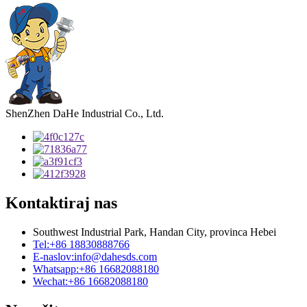
ShenZhen DaHe Industrial Co., Ltd.
Kontaktiraj nas
Southwest Industrial Park, Handan City, provinca Hebei
Tel:
+86 18830888766
E-naslov:
info@dahesds.com
Whatsapp:
+86 16682088180
Wechat:
+86 16682088180