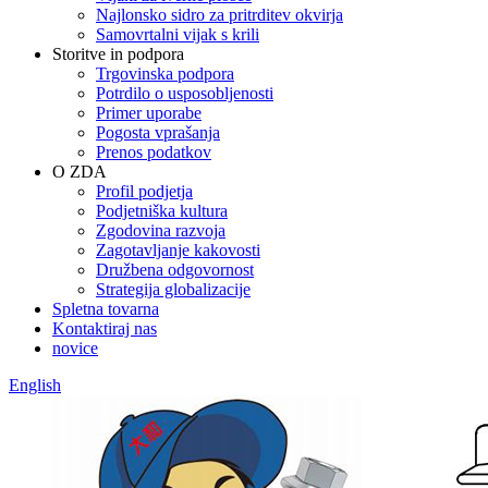
Najlonsko sidro za pritrditev okvirja
Samovrtalni vijak s krili
Storitve in podpora
Trgovinska podpora
Potrdilo o usposobljenosti
Primer uporabe
Pogosta vprašanja
Prenos podatkov
O ZDA
Profil podjetja
Podjetniška kultura
Zgodovina razvoja
Zagotavljanje kakovosti
Družbena odgovornost
Strategija globalizacije
Spletna tovarna
Kontaktiraj nas
novice
English