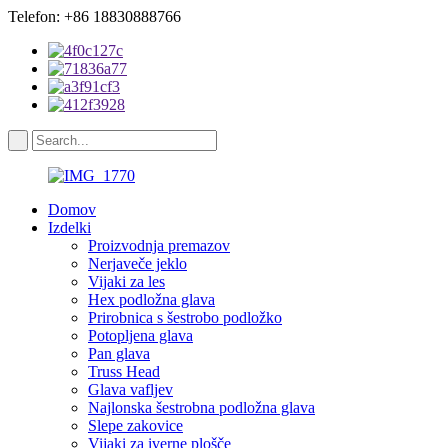
Telefon: +86 18830888766
Domov
Izdelki
Proizvodnja premazov
Nerjaveče jeklo
Vijaki za les
Hex podložna glava
Prirobnica s šestrobo podložko
Potopljena glava
Pan glava
Truss Head
Glava vafljev
Najlonska šestrobna podložna glava
Slepe zakovice
Vijaki za iverne plošče