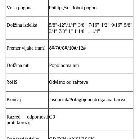
Vrsta pogona
Phillips/šestlobni pogon
Dolžina izdelka
5/8"-
"
1/4" 3/8" 7/16" 1/2" 9/16" 5/8"
12
/
3/4" 7/8" 1" 1-1/8" 1-1/4"
Premer vijaka (mm)
#/
12#
6
7#/8#/10#/
Dolžina niti
Popolnoma niti
RoHS
Odvisno od zahteve
Končaj
cink/
Jasno
Prilagojeno
drugačna barva
Razred odpornosti
C
3
proti koroziji