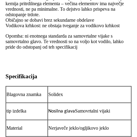
kemija pritrdilnega elementa – večina elementov ima največje
vrednosti, ne pa minimalne. To dejstvo lahko prispeva na
odstopanje trdote.
Običajno se dobavi brez sekundarne obdelave
Vodikova krhkost: ne obstaja tveganje za vodikovo krhkost
Opomba: ni enotnega standarda za samovrtalne vijake s
samovrtalno glavo. Te vrednosti so na voljo kot vodilo, lahko
pride do odstopanj od teh specifikacij
Specifikacija
Blagovna znamka
Solidex
tip izdelka
Samovrtalni vijaki
Nosilna glava
Material
Nerjaveče jeklo/ogljikovo jeklo